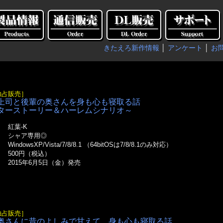
きたえろ新作情報
│
アンケート
│
お
独占販売］
上司と後輩の奥さんを身も心も寝取る話
ターストーリー＆ハーレムシナリオ～
紅葉-K
オ
シャア専用◎
WindowsXP/Vista/7/8/8.1 （64bitOSは7/8/8.1のみ対応）
500円（税込）
2015年6月5日（金）発売
独占販売］
奥さんに昔のよしみで甘えて、身も心も寝取る話