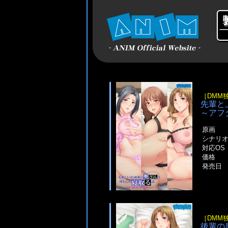
［DMM
先輩と
～アフ
原画
シナリ
対応OS
価格
発売日
［DMM
後輩の