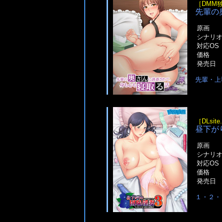
［DMM
先輩の
原画
シナリ
対応OS
価格
発売日
先輩・上
［DLsit
昼下が
原画
シナリ
対応OS
価格
発売日
１・２・