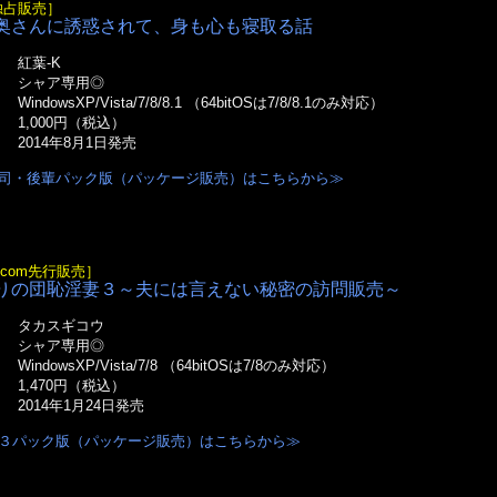
独占販売］
奥さんに誘惑されて、身も心も寝取る話
紅葉-K
オ
シャア専用◎
WindowsXP/Vista/7/8/8.1 （64bitOSは7/8/8.1のみ対応）
1,000円（税込）
2014年8月1日発売
司・後輩パック版（パッケージ販売）はこちらから≫
e.com先行販売］
りの団恥淫妻３～夫には言えない秘密の訪問販売～
タカスギコウ
オ
シャア専用◎
WindowsXP/Vista/7/8 （64bitOSは7/8のみ対応）
1,470円（税込）
2014年1月24日発売
３パック版（パッケージ販売）はこちらから≫