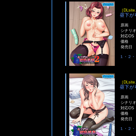
［DLsit
昼下が
原画
シナリ
対応OS
価格
発売日
１・２・
［DLsit
昼下が
原画
シナリ
対応OS
価格
発売日
１・２・