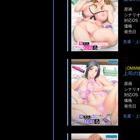
原画
シナリ
対応OS
価格
発売日
先輩・上
［DMM
上司の
原画
シナリ
対応OS
価格
発売日
先輩・上