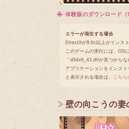
体験版のダウンロード（53
エラーが発生する場合
DirectXが9.0c以上が
このゲームの実行には、OSに 
「d3dx9_42.dllが見
アプリケーションをインスト
と表示される場合は、
こちら
壁の向こうの妻