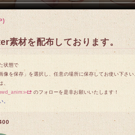
P)
tter素材を配布しております。
た状態で
画像を保存」を選択し、任意の場所に保存してお使い下さい
は、
owd_anim≫
のフォローを是非お願いいたします！
い。
400