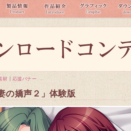
r素材
応援バナー
妻の嬌声２」体験版