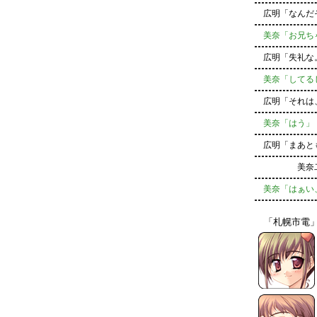
広明「なんだ
美奈「お兄ち
広明「失礼な。
美奈「してる
広明「それは
美奈「はう」
広明「まあとも
美奈二等
美奈「はぁい
「札幌市電」