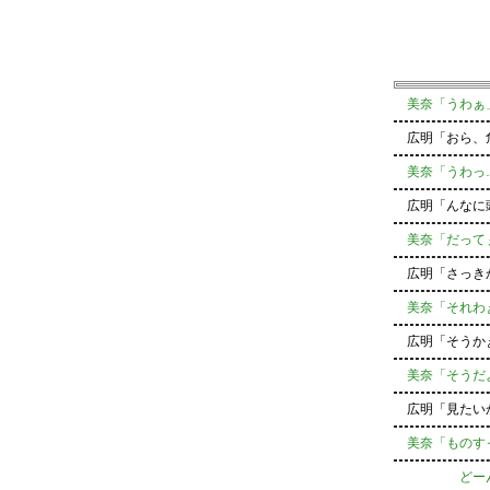
美奈「うわぁ
広明「おら、
美奈「うわっ…
広明「んなに頭
美奈「だってぇ
広明「さっきか
美奈「それわぁ
広明「そうか
美奈「そうだよ
広明「見たいか
美奈「ものすっ
どーんって正