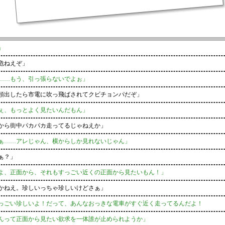
」
危ねえぞ」
…もう、引っ張らないでよぉ」
出したら市電に吹っ飛ばされてクビチョンパだぞ」
、もっとよく見たいんだもん」
ら街中パカパカ走ってるじゃねえか」
……アレじゃん、横からしか見れないじゃん」
ぁ？」
、正面から、それもすっごい近くの正面から見たいもん！」
ねえ。珍しいっちゃ珍しいけどさぁ」
ごい珍しいよ！だって、あんなおっきな電車がすぐ近く走ってるんだよ！
面から見たい欲求を一体誰が止められようか」