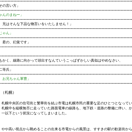
その言い方」
ゃんのまねー」
兄はそんな下品な物言いをいたしません！」
じゃん」
、君の、幻覚です」
かく、線路に向かって頭出すなんていうこっぱずかしい真似はやめなさい、
兵」
、お兄ちゃん軍曹」
（札幌）
札幌中央区の住宅街と繁華街を結ぶ市電は札幌市民の重要な足のひとつとなって
札幌中を縦横無尽に走っていた路面電車の線路も、地下鉄・道路の整備に伴い、
一以下という状況になってしまいました。
やや高い視点から眺めることの出来る市電からの風景は、すすきの駅の歓楽街か